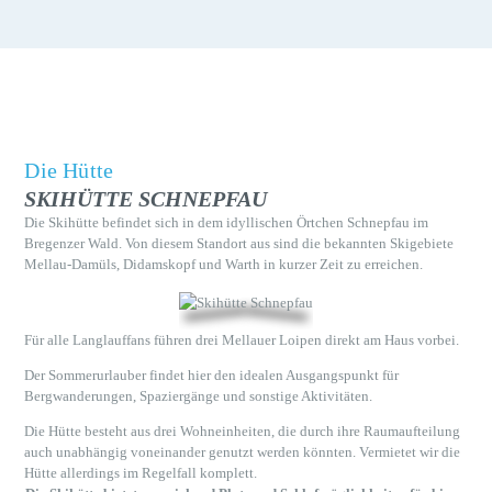
SPONSOREN
SKICLUB RINGINGEN 1980 E.V.
ÜBER UNS
WIR LIEBE DEN WINTER UND DAS SEIT 1980
KONTAKT
HÜTTENBUCHUNG
HOME
Die Hütte
ÜBER UNS
SKIHÜTTE SCHNEPFAU
Die Skihütte befindet sich in dem idyllischen Örtchen Schnepfau im
AKTIVITÄTEN
Bregenzer Wald. Von diesem Standort aus sind die bekannten Skigebiete
GALERIE
Mellau-Damüls, Didamskopf und Warth in kurzer Zeit zu erreichen.
EVENTS
SKIHÜTTE
Für alle Langlauffans führen drei Mellauer Loipen direkt am Haus vorbei.
SCHNEPFAU
Der Sommerurlauber findet hier den idealen Ausgangspunkt für
Bergwanderungen, Spaziergänge und sonstige Aktivitäten.
Die Hütte besteht aus drei Wohneinheiten, die durch ihre Raumaufteilung
auch unabhängig voneinander genutzt werden könnten. Vermietet wir die
Hütte allerdings im Regelfall komplett.