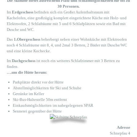
Die Skihütte bietet ausreichend Platz und Schlafmöglichkeiten für bis zu
30 Personen.
Im
Erdgeschoss
befinden sich ein Großer Aufenthaltsraum mit
Kachelofen, eine großzügig komplett eingerichtete Küche mit Holz- und
Elektroofen, 2 Schlafräume mit 5 und 6 Schlafplätzen sowie ein Bad mit
Dusche und WC.
Das
1.Obergeschoss
beherbergt neben einer Wohnküche mit Elektroofen
noch 4 Schlafräume mit 8, 4, und 2mal 3 Betten, 2 Bäder mit Dusche/WC
und eine kleine Kochecke.
Im
Dachgeschoss
ist noch ein weiteres Schlafzimmer mit 3 Betten zu
finden.
….um die Hütte herum:
Parkplätze direkt vor der Hütte
Abstellmöglichkeiten für Ski und Schuhe
Getränke im Keller
Ski-Bus-Haltestelle 50m entfernt
Einkaufsmöglichkeiten im nahegelegenen SPAR
Sennerei gegenüber der Hütte
Adresse
Schnepfau 4